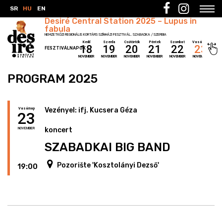
SR
HU
EN
Desiré Central Station 2025 – Lupus in
fabula
NEMZETKÖZI REGIONÁLIS KORTÁRS SZÍNHÁZI FESZTIVÁL, SZABADKA / SZERBIA
Kedd
Szerda
Csütörtök
Péntek
Szombat
Vasárnap
18
19
20
21
22
23
FESZTIVÁLNAPOK
NOVEMBER
NOVEMBER
NOVEMBER
NOVEMBER
NOVEMBER
NOVEMBER
PROGRAM 2025
Vezényel: ifj. Kucsera Géza
Vasárnap
23
koncert
NOVEMBER
SZABADKAI BIG BAND
Pozorište 'Kosztolányi Dezső'
19:00