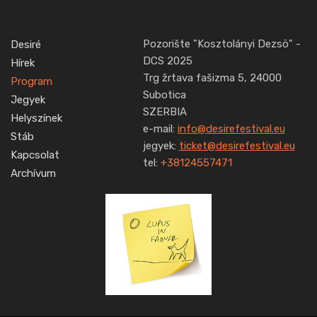
Pozorište "Kosztolányi Dezsö" -
Desiré
DCS 2025
Hírek
Trg žrtava fašizma 5, 24000
Program
Subotica
Jegyek
SZERBIA
Helyszínek
e-mail:
info@desirefestival.eu
Stáb
jegyek:
ticket@desirefestival.eu
Kapcsolat
tel:
+38124557471
Archívum