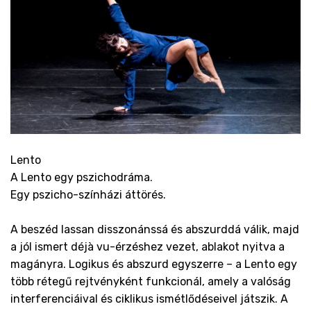
Lento
A Lento egy pszichodráma.
Egy pszicho-színházi áttörés.
A beszéd lassan disszonánssá és abszurddá válik, majd
a jól ismert déjà vu-érzéshez vezet, ablakot nyitva a
magányra. Logikus és abszurd egyszerre – a Lento egy
több rétegű rejtvényként funkcionál, amely a valóság
interferenciáival és ciklikus ismétlődéseivel játszik. A