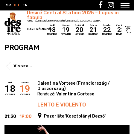
SR
HU
EN
Desiré Central Station 2025 – Lupus in
fabula
NEMZETKÖZI REGIONÁLIS KORTÁRS SZÍNHÁZI FESZTIVÁL, SZABADKA / SZERBIA
Kedd
Szerda
Csütörtök
Péntek
Szombat
Vasárnap
18
19
20
21
22
23
FESZTIVÁLNAPOK
NOVEMBER
NOVEMBER
NOVEMBER
NOVEMBER
NOVEMBER
NOVEMBER
PROGRAM
Vissza...
Calentina Vortese (Franciország /
Kedd
Szerda
18
19
Olaszország)
Rendező:
Valentina Cortese
NOVEMBER
NOVEMBER
LENTO E VIOLENTO
Pozorište 'Kosztolányi Dezső'
21:30
19:00