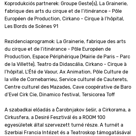
Koprodukciós partnerek: Groupe Geste(s), La Grainerie,
fabrique des arts du cirque et de l’itinérance - Pôle
Européen de Production, Cirkano - Cirque à l’hôpital,
Les Bords de Scènes 91
Rezidenciaprogramok: La Grainerie, fabrique des arts
du cirque et de l’itinérance - Pôle Européen de
Production, Espace Périphérique (Mairie de Paris – Parc
de la Villette), Teatro da Didascália, Cirkano - Cirque à
l’hôpital, L’Été de Vaour, Ax Animation, Pôle Culture de
la ville de Cornebarrieu, Service culturel de Cauterets,
Centre culturel des Mazades, Cave coopérative de Baro
d’Evel Cirk Cie, Dinamico festival, Tersicorea Toff
A szabadkai előadás a Čarobnjakov šešir, a Cirkorama, a
Cirkusfera, a Desiré Fesztivál és a ROOM 100
egyesületek által szervezett turné része. A turnét a
Szerbiai Francia Intézet és a Teatroskop támogatásával