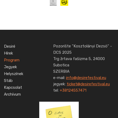
Pozorište "Kosztolányi Dezsö" -
Desiré
DCS 2025
Hírek
Trg žrtava fašizma 5, 24000
Program
Subotica
Jegyek
SZERBIA
Helyszínek
e-mail:
info@desirefestival.eu
Stáb
jegyek:
ticket@desirefestival.eu
Kapcsolat
tel:
+38124557471
Archívum