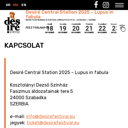
SR
HU
EN
Desiré Central Station 2025 – Lupus in
fabula
NEMZETKÖZI REGIONÁLIS KORTÁRS SZÍNHÁZI FESZTIVÁL, SZABADKA / SZERBIA
Kedd
Szerda
Csütörtök
Péntek
Szombat
Vasárnap
18
19
20
21
22
23
FESZTIVÁLNAPOK
NOVEMBER
NOVEMBER
NOVEMBER
NOVEMBER
NOVEMBER
NOVEMBER
KAPCSOLAT
Desiré Central Station 2025 – Lupus in fabula
Kosztolányi Dezső Színház
Fasizmus áldozatainak tere 5
24000 Szabadka
SZERBIA
e-mail:
info@desirefestival.eu
jegyek:
ticket@desirefestival.eu