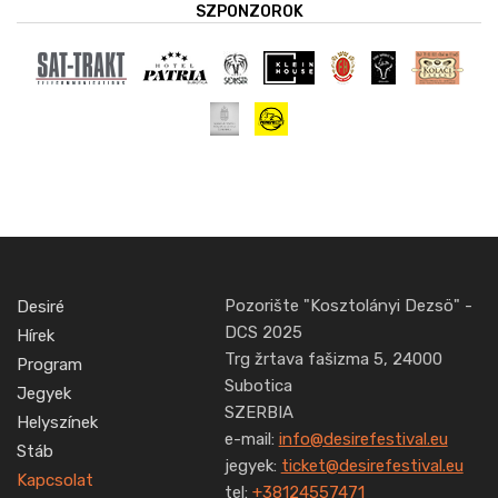
SZPONZOROK
Pozorište "Kosztolányi Dezsö" -
Desiré
DCS 2025
Hírek
Trg žrtava fašizma 5, 24000
Program
Subotica
Jegyek
SZERBIA
Helyszínek
e-mail:
info@desirefestival.eu
Stáb
jegyek:
ticket@desirefestival.eu
Kapcsolat
tel:
+38124557471