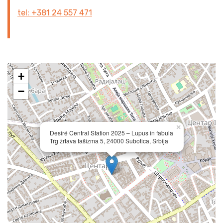
tel: +381 24 557 471
+
−
×
Desiré Central Station 2025 – Lupus in fabula
Trg žrtava fašizma 5, 24000 Subotica, Srbija