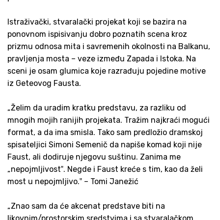
Istraživački, stvaralački projekat koji se bazira na
ponovnom ispisivanju dobro poznatih scena kroz
prizmu odnosa mita i savremenih okolnosti na Balkanu,
pravljenja mosta – veze između Zapada i Istoka. Na
sceni je osam glumica koje razrađuju pojedine motive
iz Geteovog Fausta.
„Želim da uradim kratku predstavu, za razliku od
mnogih mojih ranijih projekata. Tražim najkraći mogući
format, a da ima smisla. Tako sam predložio dramskoj
spisateljici Simoni Semenič da napiše komad koji nije
Faust, ali dodiruje njegovu suštinu. Zanima me
„nepojmljivost‟. Negde i Faust kreće s tim, kao da želi
most u nepojmljivo.‟ – Tomi Janežić
„Znao sam da će akcenat predstave biti na
likovnim/prostorskim sredstvima i sa stvaralačkom