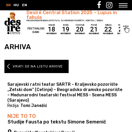
SR
HU
EN
Desiré Central Station 2025 – Lupus in
fabula
MEĐUNARODNI REGIONALNI FESTIVAL SAVREMENOG POZORIŠTA, SUBOTICA / SRBIJA
Utorak
Sreda
Četvrtak
Petak
Subota
Nedelja
18
19
20
21
22
23
FESTIVALSKI
DANI
NOVEMBAR
NOVEMBAR
NOVEMBAR
NOVEMBAR
NOVEMBAR
NOVEMBAR
ARHIVA
VRATI SE NA LISTU ARHIVE
Sarajevski ratni teatar SARTR – Kraljevsko pozorište
„Zetski dom“ (Cetinje) – Beogradsko dramsko pozorište
– Međunarodni teatarski festival MESS - Scena MESS
(Sarajevo)
Režija:
Tomi Janežić
NIJE TO TO
 Studije Fausta po tekstu Simone Semenič