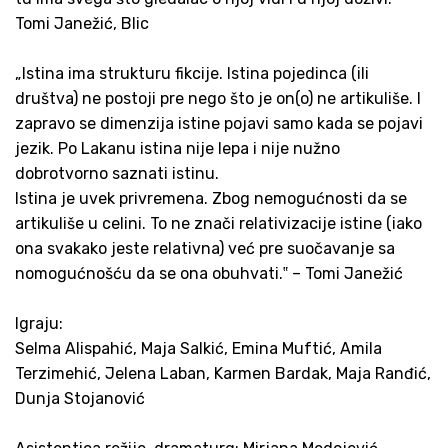
Tomi Janežić, Blic
„Istina ima strukturu fikcije. Istina pojedinca (ili
društva) ne postoji pre nego što je on(o) ne artikuliše. I
zapravo se dimenzija istine pojavi samo kada se pojavi
jezik. Po Lakanu istina nije lepa i nije nužno
dobrotvorno saznati istinu.
Istina je uvek privremena. Zbog nemogućnosti da se
artikuliše u celini. To ne znači relativizacije istine (iako
ona svakako jeste relativna) već pre suočavanje sa
nomogućnošću da se ona obuhvati.‟ – Tomi Janežić
Igraju:
Selma Alispahić, Maja Salkić, Emina Muftić, Amila
Terzimehić, Jelena Laban, Karmen Bardak, Maja Ranđić,
Dunja Stojanović