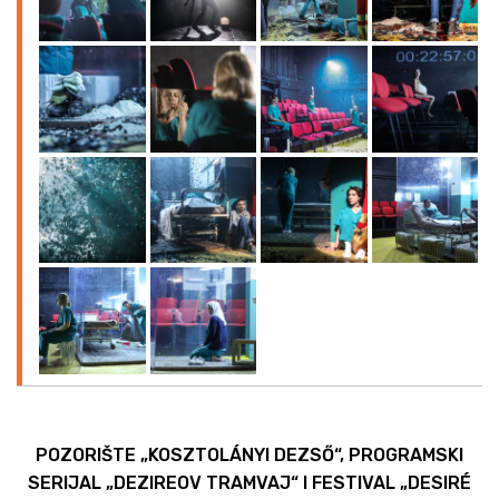
POZORIŠTE „KOSZTOLÁNYI DEZSŐ“, PROGRAMSKI
SERIJAL „DEZIREOV TRAMVAJ“ I FESTIVAL „DESIRÉ