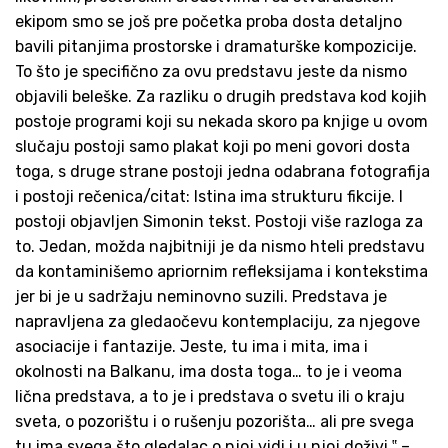
ekipom smo se još pre početka proba dosta detaljno
bavili pitanjima prostorske i dramaturške kompozicije.
To što je specifično za ovu predstavu jeste da nismo
objavili beleške. Za razliku o drugih predstava kod kojih
postoje programi koji su nekada skoro pa knjige u ovom
slučaju postoji samo plakat koji po meni govori dosta
toga, s druge strane postoji jedna odabrana fotografija
i postoji rečenica/citat: Istina ima strukturu fikcije. I
postoji objavljen Simonin tekst. Postoji više razloga za
to. Jedan, možda najbitniji je da nismo hteli predstavu
da kontaminišemo apriornim refleksijama i kontekstima
jer bi je u sadržaju neminovno suzili. Predstava je
napravljena za gledaočevu kontemplaciju, za njegove
asociacije i fantazije. Jeste, tu ima i mita, ima i
okolnosti na Balkanu, ima dosta toga… to je i veoma
lična predstava, a to je i predstava o svetu ili o kraju
sveta, o pozorištu i o rušenju pozorišta… ali pre svega
tu ima svega što gledalac o njoj vidi i u njoj doživi.‟ –