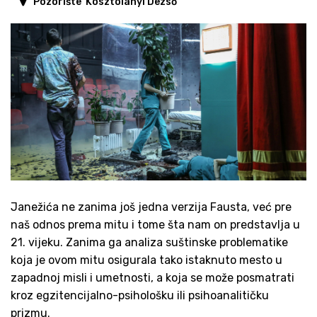
Pozorište 'Kosztolányi Dezső'
Janežića ne zanima još jedna verzija Fausta, već pre
naš odnos prema mitu i tome šta nam on predstavlja u
21. vijeku. Zanima ga analiza suštinske problematike
koja je ovom mitu osigurala tako istaknuto mesto u
zapadnoj misli i umetnosti, a koja se može posmatrati
kroz egzitencijalno-psihološku ili psihoanalitičku
prizmu.