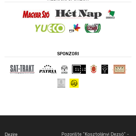
SPONZORI
Pozorište "Kosztolányi Dezsö" -
Dezire