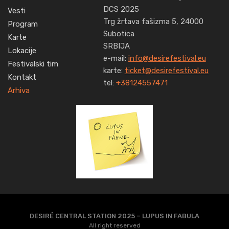
DCS 2025
Vesti
Trg žrtava fašizma 5, 24000
Program
Subotica
Karte
SRBIJA
Lokacije
e-mail:
info@desirefestival.eu
Festivalski tim
karte:
ticket@desirefestival.eu
Kontakt
tel:
+38124557471
Arhiva
DESIRÉ CENTRAL STATION 2025 – LUPUS IN FABULA
All right reserved